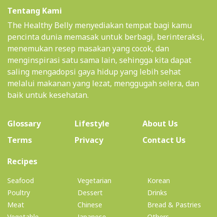
Tentang Kami
The Healthy Belly menyediakan tempat bagi kamu
pencinta dunia memasak untuk berbagi, berinteraksi,
menemukan resep masakan yang cocok, dan
menginspirasi satu sama lain, sehingga kita dapat
saling mengadopsi gaya hidup yang lebih sehat
melalui makanan yang lezat, menggugah selera, dan
baik untuk kesehatan.
(current)
Glossary
Lifestyle
About Us
Terms
Privacy
Contact Us
(current)
Recipes
Seafood
Vegetarian
Korean
Poultry
Dessert
Drinks
Meat
Chinese
Bread & Pastries
Vegetable
Japanese
Others