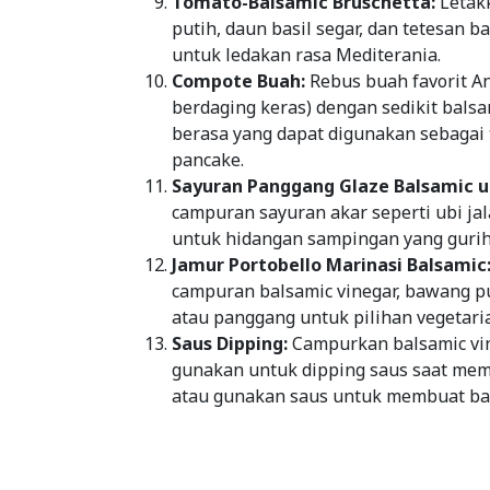
Tomato-Balsamic Bruschetta:
Letak
putih, daun basil segar, dan tetesan b
untuk ledakan rasa Mediterania.
Compote Buah:
Rebus buah favorit An
berdaging keras) dengan sedikit bal
berasa yang dapat digunakan sebagai 
pancake.
Sayuran Panggang Glaze Balsamic u
campuran sayuran akar seperti ubi jala
untuk hidangan sampingan yang guri
Jamur Portobello Marinasi Balsamic
campuran balsamic vinegar, bawang p
atau panggang untuk pilihan vegetaria
Saus Dipping:
Campurkan balsamic vin
gunakan untuk dipping saus saat mema
atau gunakan saus untuk membuat bals