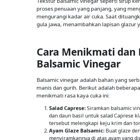
Tekstur balsamic vinegar seperti sirup ken
proses penuaan yang panjang, yang meng
mengurangi kadar air cuka. Saat dituangk
gula jawa, menambahkan lapisan glazur 
Cara Menikmati dan
Balsamic Vinegar
Balsamic vinegar adalah bahan yang se
manis dan gurih. Berikut adalah bebera
menikmati rasa kaya cuka ini:
Salad Caprese:
Siramkan balsamic vine
dan daun basil untuk salad Caprese kl
tersebut melengkapi keju krim dan to
Ayam Glaze Balsamic:
Buat glaze de
menyiramkannya di atas ayam yang di