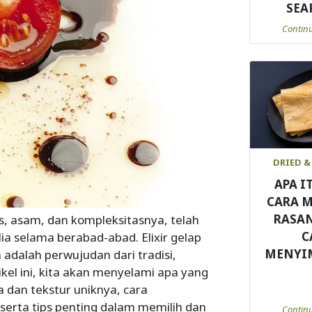
SEA
Contin
DRIED &
APA I
CARA 
RASA
is, asam, dan kompleksitasnya, telah
C
a selama berabad-abad. Elixir gelap
MENYI
a adalah perwujudan dari tradisi,
ikel ini, kita akan menyelami apa yang
 dan tekstur uniknya, cara
erta tips penting dalam memilih dan
Contin