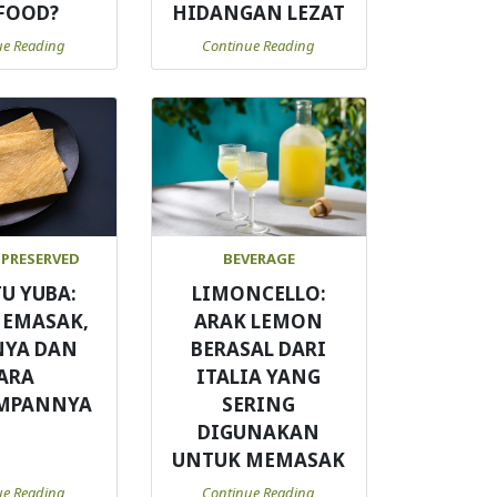
FOOD?
HIDANGAN LEZAT
ue Reading
Continue Reading
 PRESERVED
BEVERAGE
TU YUBA:
LIMONCELLO:
MEMASAK,
ARAK LEMON
NYA DAN
BERASAL DARI
ARA
ITALIA YANG
MPANNYA
SERING
DIGUNAKAN
UNTUK MEMASAK
ue Reading
Continue Reading