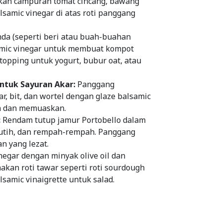
kan campuran tomat cincang, bawang
alsamic vinegar di atas roti panggang
da (seperti beri atau buah-buahan
samic vinegar untuk membuat kompot
topping untuk yogurt, bubur oat, atau
ntuk Sayuran Akar:
Panggang
r, bit, dan wortel dengan glaze balsamic
h dan memuaskan.
:
Rendam tutup jamur Portobello dalam
utih, dan rempah-rempah. Panggang
n yang lezat.
egar dengan minyak olive oil dan
kan roti tawar seperti roti sourdough
amic vinaigrette untuk salad.