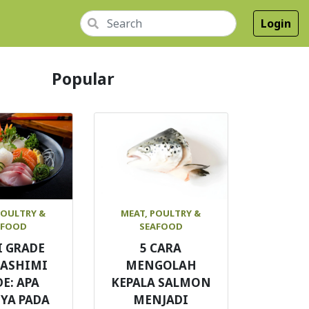
Login
Popular
POULTRY &
MEAT, POULTRY &
AFOOD
SEAFOOD
I GRADE
5 CARA
SASHIMI
MENGOLAH
E: APA
KEPALA SALMON
YA PADA
MENJADI