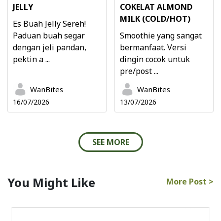
JELLY
COKELAT ALMOND
MILK (COLD/HOT)
Es Buah Jelly Sereh!
Paduan buah segar
Smoothie yang sangat
dengan jeli pandan,
bermanfaat. Versi
pektin a ...
dingin cocok untuk
pre/post ...
WanBites
WanBites
16/07/2026
13/07/2026
SEE MORE
You Might Like
More Post >