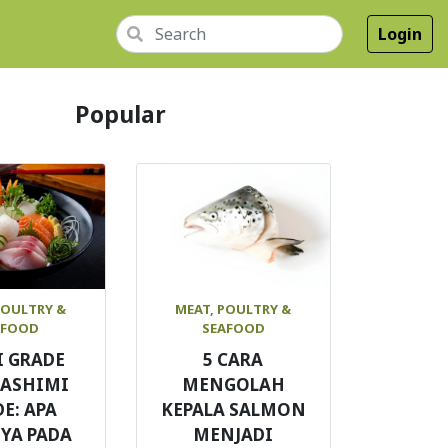
Login
Popular
POULTRY &
MEAT, POULTRY &
AFOOD
SEAFOOD
I GRADE
5 CARA
SASHIMI
MENGOLAH
E: APA
KEPALA SALMON
YA PADA
MENJADI