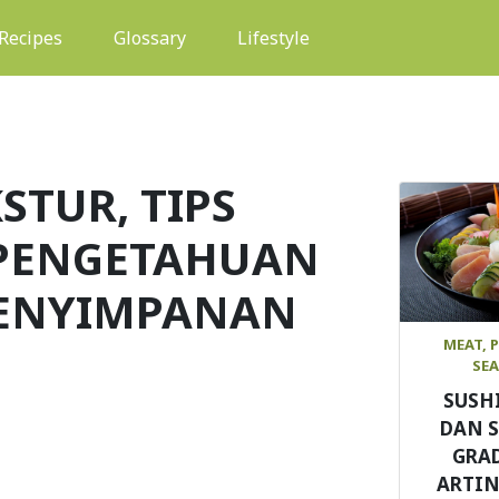
(current)
Recipes
Glossary
Lifestyle
KSTUR, TIPS
PENGETAHUAN
PENYIMPANAN
MEAT, 
SE
SUSH
DAN 
GRAD
ARTIN