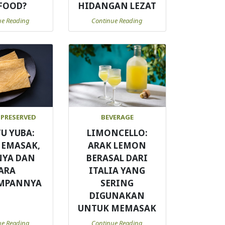
FOOD?
HIDANGAN LEZAT
ue Reading
Continue Reading
 PRESERVED
BEVERAGE
TU YUBA:
LIMONCELLO:
MEMASAK,
ARAK LEMON
NYA DAN
BERASAL DARI
ARA
ITALIA YANG
MPANNYA
SERING
DIGUNAKAN
UNTUK MEMASAK
ue Reading
Continue Reading