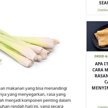
SEA
Contin
DRIED &
APA I
CARA 
RASA
C
MENYI
bahan makanan yang bisa menandingi
manya yang menyegarkan, rasa yang
telah menjadi komponen penting dalam
han rendah hati ini, yang secara
Contin