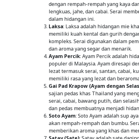
dengan rempah-rempah yang kaya dan
lengkuas, jahe, dan cabai. Serai mem
dalam hidangan ini.
Laksa
: Laksa adalah hidangan mie kh
memiliki kuah kental dan gurih den
kompleks. Serai digunakan dalam pem
dan aroma yang segar dan menarik.
Ayam Percik
: Ayam Percik adalah hi
populer di Malaysia. Ayam diresapi 
lezat termasuk serai, santan, cabai, 
memiliki rasa yang lezat dan beraroma
Gai Pad Krapow (Ayam dengan Selas
sajian pedas khas Thailand yang me
serai, cabai, bawang putih, dan selas
dan pedas membuatnya menjadi hidang
Soto Ayam
: Soto Ayam adalah sup aya
akan rempah-rempah dan bumbu. Serai
memberikan aroma yang khas dan me
Satay (Sate)
: Satay adalah sate dagi