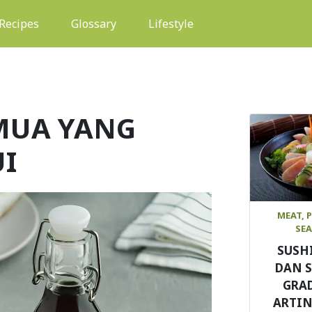
(current)
Recipes
Glossary
Lifestyle
EMUA YANG
UI
MEAT, 
SE
SUSH
DAN 
GRAD
ARTIN