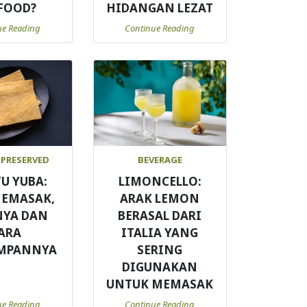
FOOD?
HIDANGAN LEZAT
ue Reading
Continue Reading
 PRESERVED
BEVERAGE
TU YUBA:
LIMONCELLO:
MEMASAK,
ARAK LEMON
NYA DAN
BERASAL DARI
ARA
ITALIA YANG
MPANNYA
SERING
DIGUNAKAN
UNTUK MEMASAK
ue Reading
Continue Reading