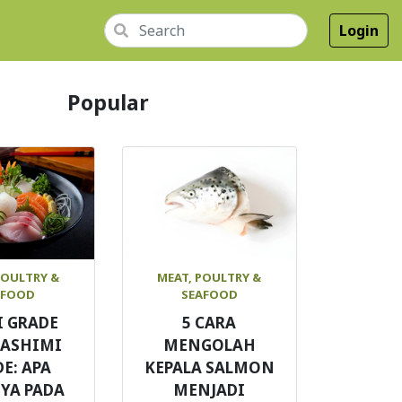
Login
Popular
POULTRY &
MEAT, POULTRY &
AFOOD
SEAFOOD
I GRADE
5 CARA
SASHIMI
MENGOLAH
E: APA
KEPALA SALMON
YA PADA
MENJADI