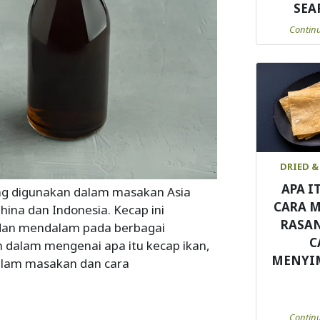
SEA
Contin
DRIED &
APA I
ing digunakan dalam masakan Asia
CARA 
ina dan Indonesia. Kecap ini
RASA
dan mendalam pada berbagai
C
h dalam mengenai apa itu kecap ikan,
MENYI
alam masakan dan cara
Contin