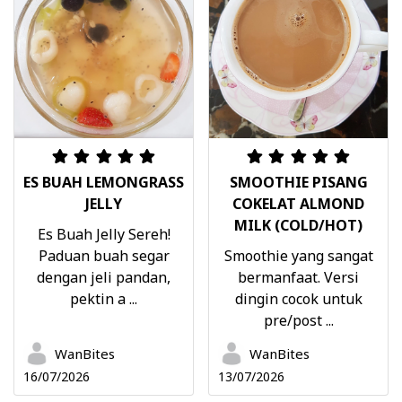
ES BUAH LEMONGRASS
SMOOTHIE PISANG
JELLY
COKELAT ALMOND
MILK (COLD/HOT)
Es Buah Jelly Sereh!
Paduan buah segar
Smoothie yang sangat
dengan jeli pandan,
bermanfaat. Versi
pektin a ...
dingin cocok untuk
pre/post ...
WanBites
WanBites
16/07/2026
13/07/2026