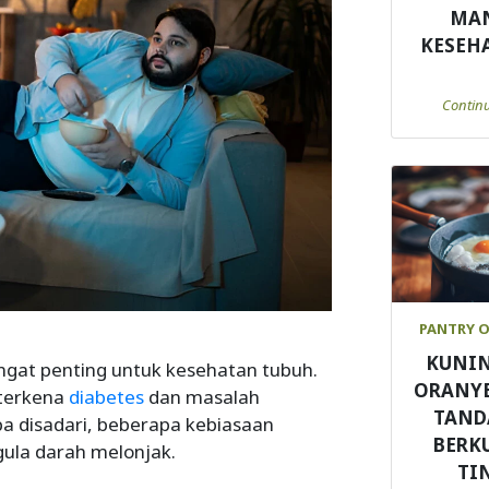
MA
KESEH
Contin
PANTRY 
KUNIN
angat penting untuk kesehatan tubuh.
ORANYE
o terkena
diabetes
dan masalah
TAND
a disadari, beberapa kebiasaan
BERK
gula darah melonjak.
TI