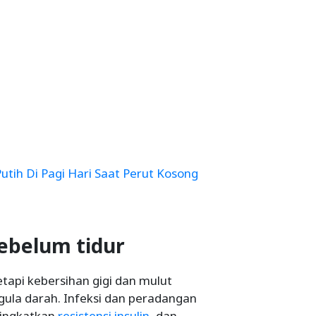
tih Di Pagi Hari Saat Perut Kosong
sebelum tidur
tapi kebersihan gigi dan mulut
ula darah. Infeksi dan peradangan
eningkatkan
resistensi insulin
, dan