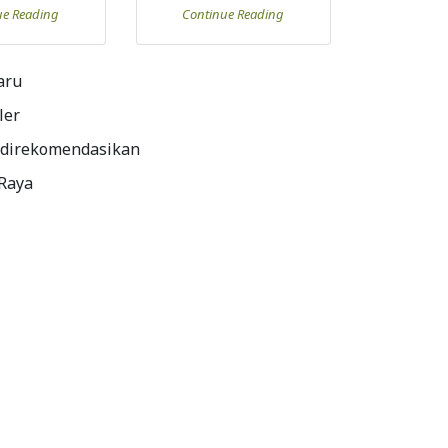
ue Reading
Continue Reading
aru
ler
 direkomendasikan
 Raya