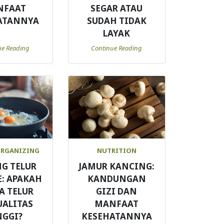
NFAAT
SEGAR ATAU
ATANNYA
SUDAH TIDAK
LAYAK
ue Reading
Continue Reading
ORGANIZING
NUTRITION
G TELUR
JAMUR KANCING:
: APAKAH
KANDUNGAN
A TELUR
GIZI DAN
UALITAS
MANFAAT
NGGI?
KESEHATANNYA