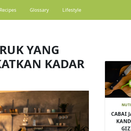
(current)
Recipes
Glossary
Lifestyle
URUK YANG
KATKAN KADAR
NUT
CABAI 
KAN
GIZ