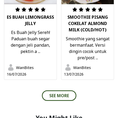
ES BUAH LEMONGRASS
SMOOTHIE PISANG
JELLY
COKELAT ALMOND
MILK (COLD/HOT)
Es Buah Jelly Sereh!
Paduan buah segar
Smoothie yang sangat
dengan jeli pandan,
bermanfaat. Versi
pektin a ...
dingin cocok untuk
pre/post ...
WanBites
WanBites
16/07/2026
13/07/2026
SEE MORE
You Might Like