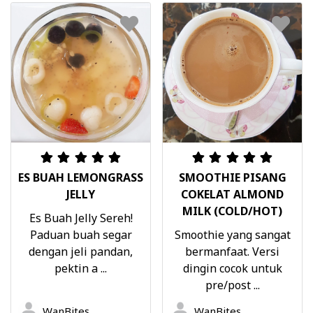
ES BUAH LEMONGRASS
SMOOTHIE PISANG
JELLY
COKELAT ALMOND
MILK (COLD/HOT)
Es Buah Jelly Sereh!
Paduan buah segar
Smoothie yang sangat
dengan jeli pandan,
bermanfaat. Versi
pektin a ...
dingin cocok untuk
pre/post ...
WanBites
WanBites