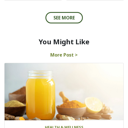
SEE MORE
You Might Like
More Post >
HEALTH & WELLNESS