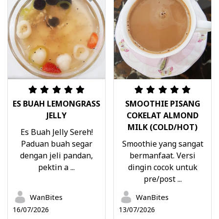
ES BUAH LEMONGRASS
SMOOTHIE PISANG
JELLY
COKELAT ALMOND
MILK (COLD/HOT)
Es Buah Jelly Sereh!
Paduan buah segar
Smoothie yang sangat
dengan jeli pandan,
bermanfaat. Versi
pektin a ...
dingin cocok untuk
pre/post ...
WanBites
WanBites
16/07/2026
13/07/2026