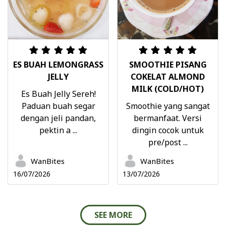
ES BUAH LEMONGRASS
SMOOTHIE PISANG
JELLY
COKELAT ALMOND
MILK (COLD/HOT)
Es Buah Jelly Sereh!
Paduan buah segar
Smoothie yang sangat
dengan jeli pandan,
bermanfaat. Versi
pektin a ...
dingin cocok untuk
pre/post ...
WanBites
WanBites
16/07/2026
13/07/2026
SEE MORE