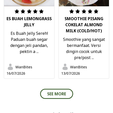
ES BUAH LEMONGRASS
SMOOTHIE PISANG
JELLY
COKELAT ALMOND
MILK (COLD/HOT)
Es Buah Jelly Sereh!
Paduan buah segar
Smoothie yang sangat
dengan jeli pandan,
bermanfaat. Versi
pektin a ...
dingin cocok untuk
pre/post ...
WanBites
WanBites
16/07/2026
13/07/2026
SEE MORE