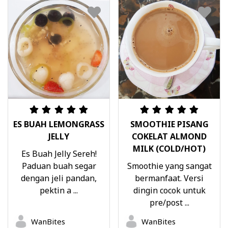
ES BUAH LEMONGRASS
SMOOTHIE PISANG
JELLY
COKELAT ALMOND
MILK (COLD/HOT)
Es Buah Jelly Sereh!
Paduan buah segar
Smoothie yang sangat
dengan jeli pandan,
bermanfaat. Versi
pektin a ...
dingin cocok untuk
pre/post ...
WanBites
WanBites