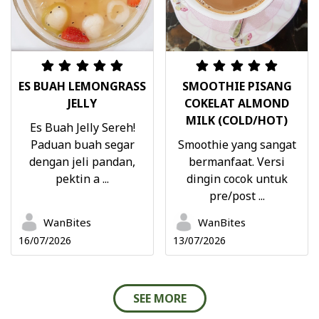
ES BUAH LEMONGRASS
SMOOTHIE PISANG
JELLY
COKELAT ALMOND
MILK (COLD/HOT)
Es Buah Jelly Sereh!
Paduan buah segar
Smoothie yang sangat
dengan jeli pandan,
bermanfaat. Versi
pektin a ...
dingin cocok untuk
pre/post ...
WanBites
WanBites
16/07/2026
13/07/2026
SEE MORE