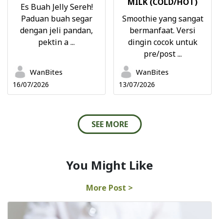
MILK (COLD/HOT)
Es Buah Jelly Sereh!
Paduan buah segar
Smoothie yang sangat
dengan jeli pandan,
bermanfaat. Versi
pektin a ...
dingin cocok untuk
pre/post ...
WanBites
WanBites
16/07/2026
13/07/2026
SEE MORE
You Might Like
More Post >