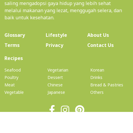
saling mengadopsi gaya hidup yang lebih sehat
melalui makanan yang lezat, menggugah selera, dan
baik untuk kesehatan.
(current)
Glossary
Lifestyle
About Us
Terms
Privacy
Contact Us
(current)
Recipes
Seafood
Vegetarian
Korean
Poultry
Dessert
Drinks
Meat
Chinese
Bread & Pastries
Vegetable
Japanese
Others
© 2026 Copyright: TheHealthyBelly