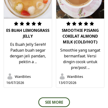
ES BUAH LEMONGRASS
SMOOTHIE PISANG
JELLY
COKELAT ALMOND
MILK (COLD/HOT)
Es Buah Jelly Sereh!
Paduan buah segar
Smoothie yang sangat
dengan jeli pandan,
bermanfaat. Versi
pektin a ...
dingin cocok untuk
pre/post ...
WanBites
WanBites
16/07/2026
13/07/2026
SEE MORE