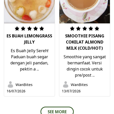
ES BUAH LEMONGRASS
SMOOTHIE PISANG
JELLY
COKELAT ALMOND
MILK (COLD/HOT)
Es Buah Jelly Sereh!
Paduan buah segar
Smoothie yang sangat
dengan jeli pandan,
bermanfaat. Versi
pektin a ...
dingin cocok untuk
pre/post ...
WanBites
WanBites
16/07/2026
13/07/2026
SEE MORE