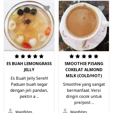
ES BUAH LEMONGRASS
SMOOTHIE PISANG
JELLY
COKELAT ALMOND
MILK (COLD/HOT)
Es Buah Jelly Sereh!
Paduan buah segar
Smoothie yang sangat
dengan jeli pandan,
bermanfaat. Versi
pektin a ...
dingin cocok untuk
pre/post ...
WanBites
WanBites