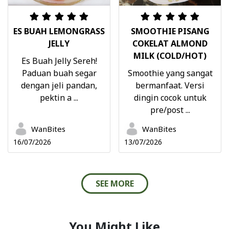
ES BUAH LEMONGRASS
SMOOTHIE PISANG
JELLY
COKELAT ALMOND
MILK (COLD/HOT)
Es Buah Jelly Sereh!
Paduan buah segar
Smoothie yang sangat
dengan jeli pandan,
bermanfaat. Versi
pektin a ...
dingin cocok untuk
pre/post ...
WanBites
WanBites
16/07/2026
13/07/2026
SEE MORE
You Might Like