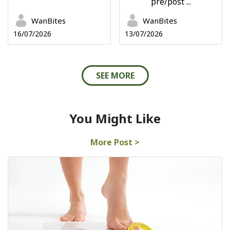
pre/post ...
WanBites
WanBites
16/07/2026
13/07/2026
SEE MORE
You Might Like
More Post >