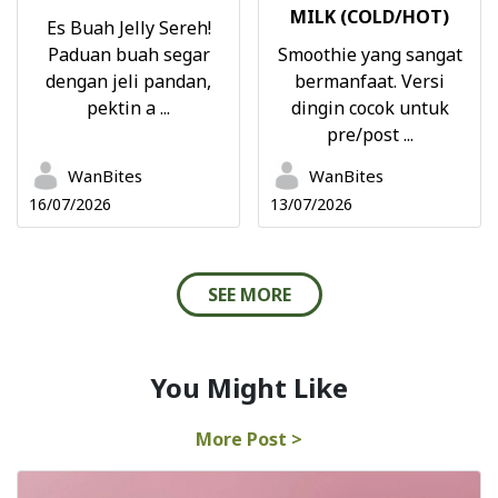
MILK (COLD/HOT)
Es Buah Jelly Sereh!
Paduan buah segar
Smoothie yang sangat
dengan jeli pandan,
bermanfaat. Versi
pektin a ...
dingin cocok untuk
pre/post ...
WanBites
WanBites
16/07/2026
13/07/2026
SEE MORE
You Might Like
More Post >