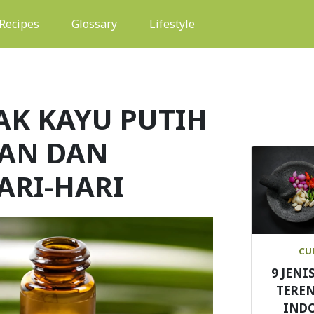
(current)
Recipes
Glossary
Lifestyle
K KAYU PUTIH
TAN DAN
ARI-HARI
CU
9 JENI
TEREN
IND