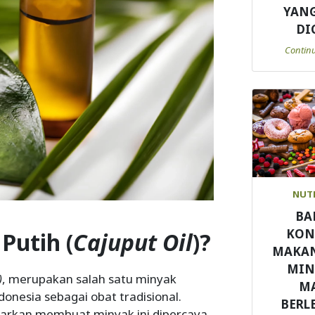
YANG
DI
Contin
NUT
BA
KON
Putih (
Cajuput Oil
)?
MAKA
MI
)
, merupakan salah satu minyak
M
onesia sebagai obat tradisional.
BERL
rkan membuat minyak ini dipercaya