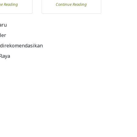
ue Reading
Continue Reading
aru
ler
 direkomendasikan
 Raya