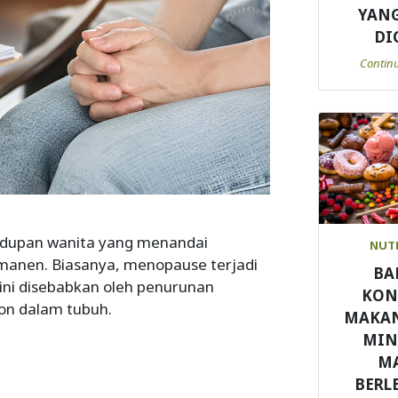
YANG
DI
Contin
idupan wanita yang menandai
NUT
rmanen. Biasanya, menopause terjadi
BA
 ini disebabkan oleh penurunan
KON
on dalam tubuh.
MAKA
MI
M
BERL