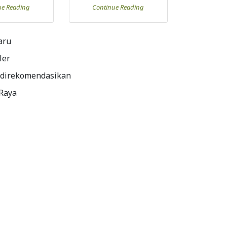
ue Reading
Continue Reading
aru
ler
 direkomendasikan
 Raya