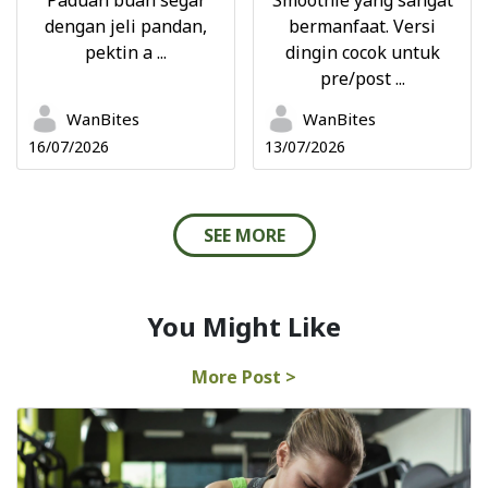
Paduan buah segar
Smoothie yang sangat
dengan jeli pandan,
bermanfaat. Versi
pektin a ...
dingin cocok untuk
pre/post ...
WanBites
WanBites
16/07/2026
13/07/2026
SEE MORE
You Might Like
More Post >