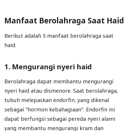
Manfaat Berolahraga Saat Haid
Berikut adalah 5 manfaat berolahraga saat
haid.
1. Mengurangi nyeri haid
Berolahraga dapat membantu mengurangi
nyeri haid atau dismenore. Saat berolahraga,
tubuh melepaskan endorfin, yang dikenal
sebagai "hormon kebahagiaan". Endorfin ini
dapat berfungsi sebagai pereda nyeri alami
yang membantu mengurangi kram dan