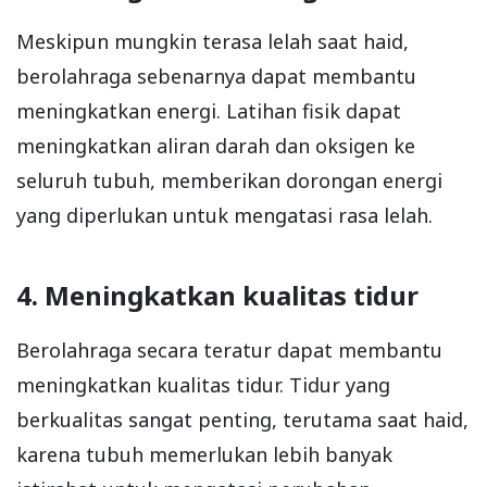
Meskipun mungkin terasa lelah saat haid,
berolahraga sebenarnya dapat membantu
meningkatkan energi. Latihan fisik dapat
meningkatkan aliran darah dan oksigen ke
seluruh tubuh, memberikan dorongan energi
yang diperlukan untuk mengatasi rasa lelah.
4. Meningkatkan kualitas tidur
Berolahraga secara teratur dapat membantu
meningkatkan kualitas tidur. Tidur yang
berkualitas sangat penting, terutama saat haid,
karena tubuh memerlukan lebih banyak