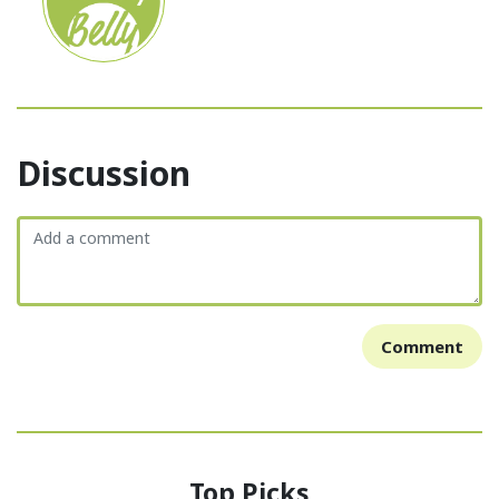
Discussion
Comment
Top Picks