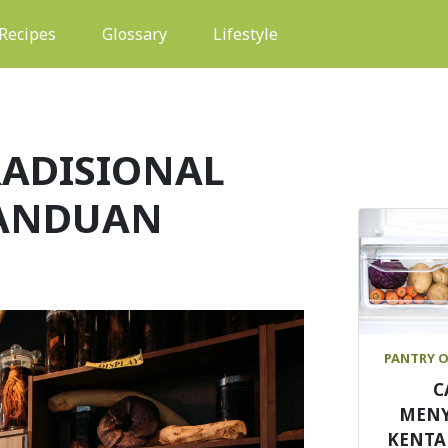
(current)
Recipes
Glossary
Lifestyle
ADISIONAL
PANDUAN
PANTRY 
C
MEN
KENTA