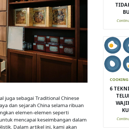
TIDA
B
Contin
COOKING 
6 TEKN
TELU
al juga sebagai Traditional Chinese
WAJI
aya dan sejarah China selama ribuan
KU
ngkan elemen-elemen seperti
Contin
an untuk mencapai keseimbangan dalam
tik. Dalam artikel ini, kami akan