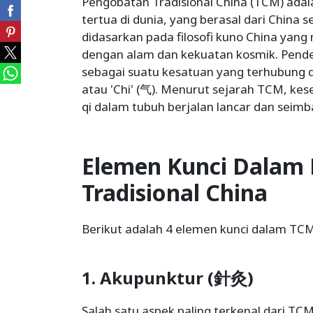
Pengobatan Tradisional China (TCM) adal
tertua di dunia, yang berasal dari China 
didasarkan pada filosofi kuno China ya
dengan alam dan kekuatan kosmik. Pend
sebagai suatu kesatuan yang terhubung de
atau 'Chi' (气). Menurut sejarah TCM, kese
qi dalam tubuh berjalan lancar dan seimb
Elemen Kunci Dalam
Tradisional China
Berikut adalah 4 elemen kunci dalam TCM
1. Akupunktur (針灸)
Salah satu aspek paling terkenal dari TC