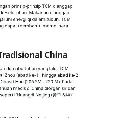
ngan prinsip-prinsip TCM dianggap
a keseluruhan. Makanan dianggap
aruhi energi qi dalam tubuh. TCM
ang dapat membantu memelihara
radisional China
dari dua ribu tahun yang lalu. TCM
i Zhou (abad ke-11 hingga abad ke-2
Dinasti Han (206 SM - 220 M). Pada
huan medis di China diorganisir dan
 seperti ‘Huangdi Neijing (黃帝內經)’