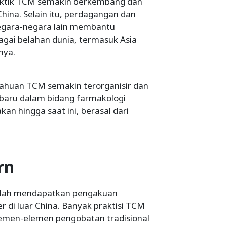
raktik TCM semakin berkembang dan
na. Selain itu, perdagangan dan
negara-negara lain membantu
ai belahan dunia, termasuk Asia
nya.
tahuan TCM semakin terorganisir dan
aru dalam bidang farmakologi
an hingga saat ini, berasal dari
rn
elah mendapatkan pengakuan
r di luar China. Banyak praktisi TCM
men-elemen pengobatan tradisional