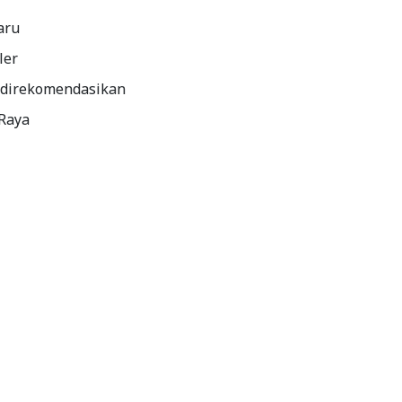
aru
ler
 direkomendasikan
 Raya