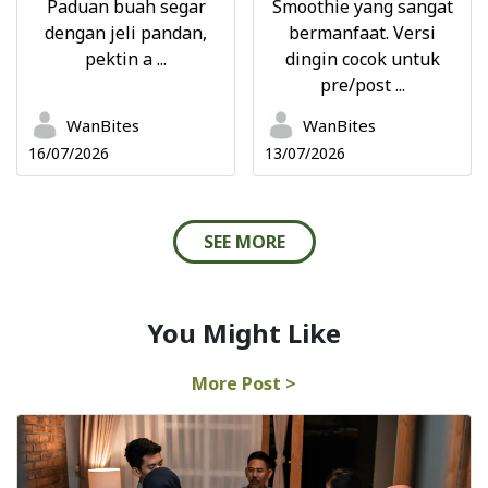
Paduan buah segar
Smoothie yang sangat
dengan jeli pandan,
bermanfaat. Versi
pektin a ...
dingin cocok untuk
pre/post ...
WanBites
WanBites
16/07/2026
13/07/2026
SEE MORE
You Might Like
More Post >