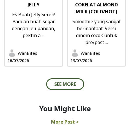
JELLY
COKELAT ALMOND
MILK (COLD/HOT)
Es Buah Jelly Sereh!
Paduan buah segar
Smoothie yang sangat
dengan jeli pandan,
bermanfaat. Versi
pektin a ...
dingin cocok untuk
pre/post ...
WanBites
WanBites
16/07/2026
13/07/2026
SEE MORE
You Might Like
More Post >