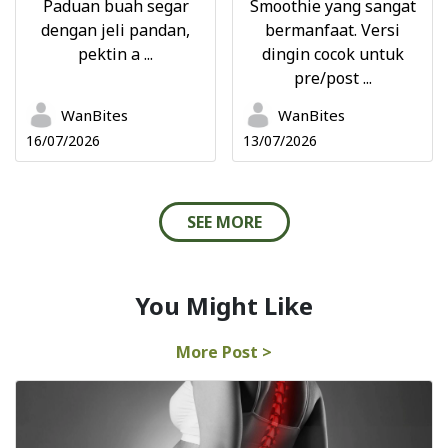
Paduan buah segar
Smoothie yang sangat
dengan jeli pandan,
bermanfaat. Versi
pektin a ...
dingin cocok untuk
pre/post ...
WanBites
WanBites
16/07/2026
13/07/2026
SEE MORE
You Might Like
More Post >