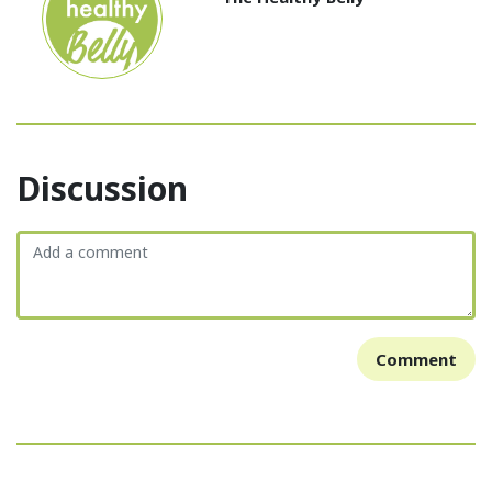
Discussion
Comment