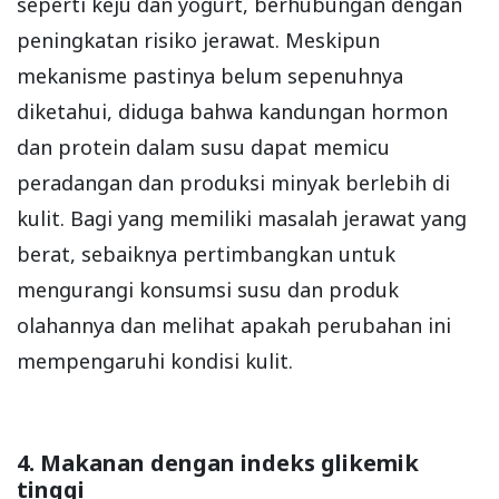
seperti keju dan yogurt, berhubungan dengan
peningkatan risiko jerawat. Meskipun
mekanisme pastinya belum sepenuhnya
diketahui, diduga bahwa kandungan hormon
dan protein dalam susu dapat memicu
peradangan dan produksi minyak berlebih di
kulit. Bagi yang memiliki masalah jerawat yang
berat, sebaiknya pertimbangkan untuk
mengurangi konsumsi susu dan produk
olahannya dan melihat apakah perubahan ini
mempengaruhi kondisi kulit.
4. Makanan dengan indeks glikemik
tinggi