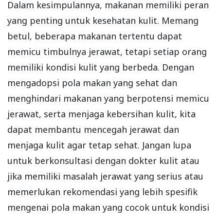
Dalam kesimpulannya, makanan memiliki peran
yang penting untuk kesehatan kulit. Memang
betul, beberapa makanan tertentu dapat
memicu timbulnya jerawat, tetapi setiap orang
memiliki kondisi kulit yang berbeda. Dengan
mengadopsi pola makan yang sehat dan
menghindari makanan yang berpotensi memicu
jerawat, serta menjaga kebersihan kulit, kita
dapat membantu mencegah jerawat dan
menjaga kulit agar tetap sehat. Jangan lupa
untuk berkonsultasi dengan dokter kulit atau
jika memiliki masalah jerawat yang serius atau
memerlukan rekomendasi yang lebih spesifik
mengenai pola makan yang cocok untuk kondisi