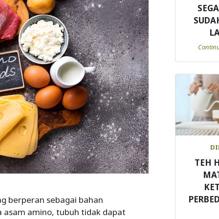
SEGA
SUDA
L
Contin
DI
TEH H
MA
KE
PERBE
ng berperan sebagai bahan
a asam amino, tubuh tidak dapat