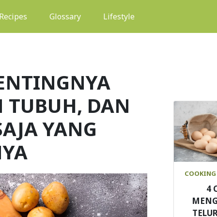
(current)
Recipes
Glossary
Lifestyle
ENTINGNYA
N TUBUH, DAN
AJA YANG
YA
COOKING 
4 
MENG
TELU