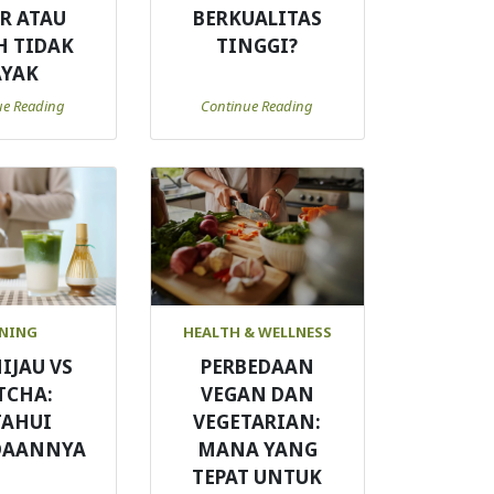
R ATAU
BERKUALITAS
H TIDAK
TINGGI?
AYAK
ue Reading
Continue Reading
NING
HEALTH & WELLNESS
IJAU VS
PERBEDAAN
TCHA:
VEGAN DAN
TAHUI
VEGETARIAN:
DAANNYA
MANA YANG
TEPAT UNTUK