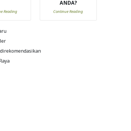
ANDA?
ue Reading
Continue Reading
aru
ler
 direkomendasikan
 Raya