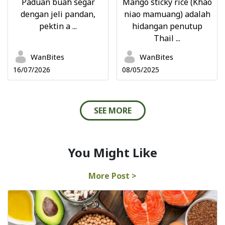
Paduan buah segar
Mango sticky rice (Khao
dengan jeli pandan,
niao mamuang) adalah
pektin a ...
hidangan penutup
Thail ...
WanBites
WanBites
16/07/2026
08/05/2025
SEE MORE
You Might Like
More Post >