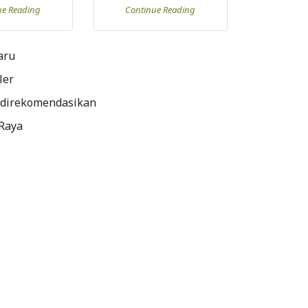
ue Reading
Continue Reading
aru
ler
 direkomendasikan
 Raya