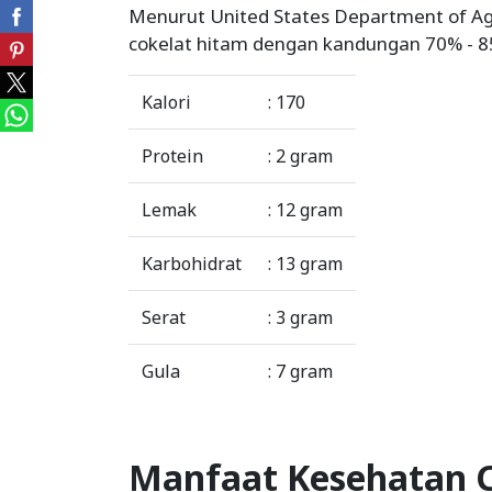
Menurut United States Department of Agr
cokelat hitam dengan kandungan 70% - 
Kalori
: 170
Protein
: 2 gram
Lemak
: 12 gram
Karbohidrat
: 13 gram
Serat
: 3 gram
Gula
: 7 gram
Manfaat Kesehatan 