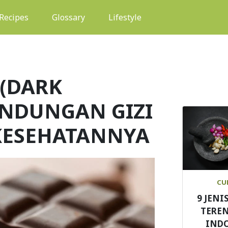
(current)
Recipes
Glossary
Lifestyle
 (DARK
ANDUNGAN GIZI
KESEHATANNYA
CU
9 JENI
TEREN
IND