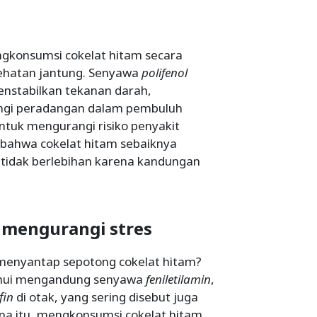
gkonsumsi cokelat hitam secara
ehatan jantung. Senyawa
polifenol
nstabilkan tekanan darah,
ngi peradangan dalam pembuluh
ntuk mengurangi risiko penyakit
t bahwa cokelat hitam sebaiknya
 tidak berlebihan karena kandungan
 mengurangi stres
 menyantap sepotong cokelat hitam?
tahui mengandung senyawa
feniletilamin
,
fin
di otak, yang sering disebut juga
na itu, mengkonsumsi cokelat hitam