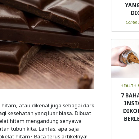
YANG
DI
Contin
HEALTH 
7 BAH
INST
 hitam, atau dikenal juga sebagai dark
DIKO
i kesehatan yang luar biasa. Dibuat
BERL
cokelat hitam mengandung senyawa
an tubuh kita. Lantas, apa saja
kelat hitam? Baca terus artikelnya!