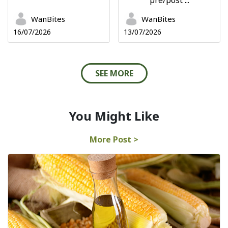
pre/post ...
WanBites
WanBites
16/07/2026
13/07/2026
SEE MORE
You Might Like
More Post >