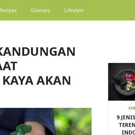
(current)
Recipes
Glossary
Lifestyle
 KANDUNGAN
AAT
 KAYA AKAN
CU
9 JENI
TEREN
IND