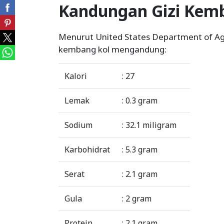
Kandungan Gizi Kem
Menurut United States Department of Agr
kembang kol mengandung:
Kalori
: 27
Lemak
: 0.3 gram
Sodium
: 32.1 miligram
Karbohidrat
: 5.3 gram
Serat
: 2.1 gram
Gula
: 2 gram
Protein
: 2.1 gram