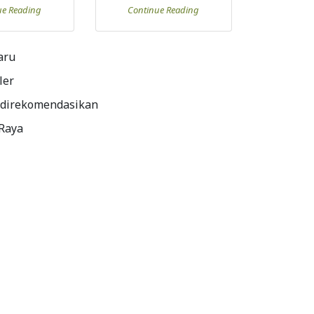
ue Reading
Continue Reading
aru
ler
 direkomendasikan
 Raya