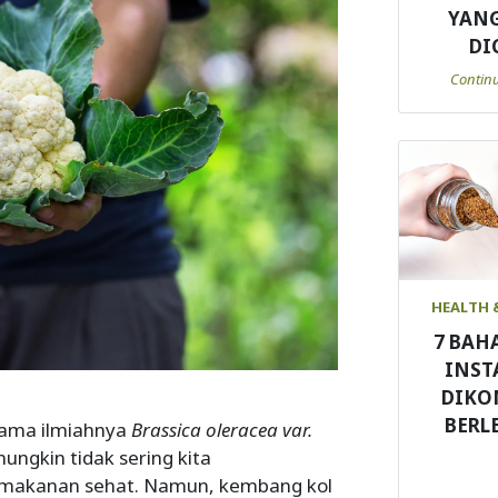
YANG
DI
Contin
HEALTH 
7 BAH
INST
DIKO
BERL
nama ilmiahnya
Brassica oleracea var.
ungkin tidak sering kita
g makanan sehat. Namun, kembang kol