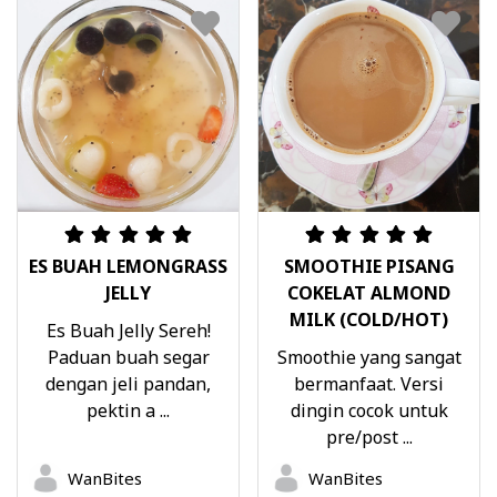
ES BUAH LEMONGRASS
SMOOTHIE PISANG
JELLY
COKELAT ALMOND
MILK (COLD/HOT)
Es Buah Jelly Sereh!
Paduan buah segar
Smoothie yang sangat
dengan jeli pandan,
bermanfaat. Versi
pektin a ...
dingin cocok untuk
pre/post ...
WanBites
WanBites