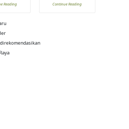
ue Reading
Continue Reading
aru
ler
 direkomendasikan
 Raya