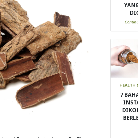
YANG
DI
Contin
HEALTH 
7 BAH
INST
DIKO
BERL