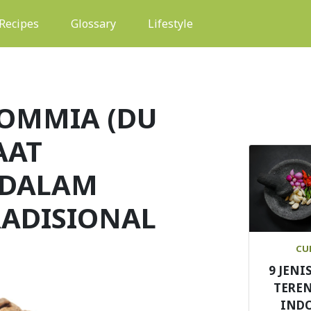
(current)
Recipes
Glossary
Lifestyle
COMMIA (DU
AAT
 DALAM
ADISIONAL
CU
9 JENI
TEREN
IND