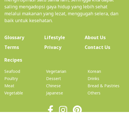
saling mengadopsi gaya hidup yang lebih sehat
melalui makanan yang lezat, menggugah selera, dan
baik untuk kesehatan.
(current)
Glossary
Lifestyle
About Us
Terms
Privacy
Contact Us
(current)
Recipes
Seafood
Vegetarian
Korean
Poultry
Dessert
Drinks
Meat
Chinese
Bread & Pastries
Vegetable
Japanese
Others
© 2026 Copyright: TheHealthyBelly