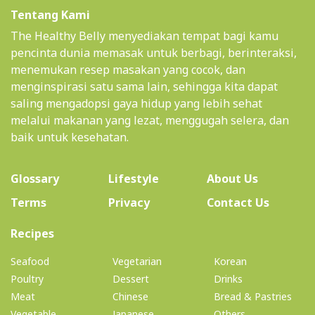
Tentang Kami
The Healthy Belly menyediakan tempat bagi kamu
pencinta dunia memasak untuk berbagi, berinteraksi,
menemukan resep masakan yang cocok, dan
menginspirasi satu sama lain, sehingga kita dapat
saling mengadopsi gaya hidup yang lebih sehat
melalui makanan yang lezat, menggugah selera, dan
baik untuk kesehatan.
(current)
Glossary
Lifestyle
About Us
Terms
Privacy
Contact Us
(current)
Recipes
Seafood
Vegetarian
Korean
Poultry
Dessert
Drinks
Meat
Chinese
Bread & Pastries
Vegetable
Japanese
Others