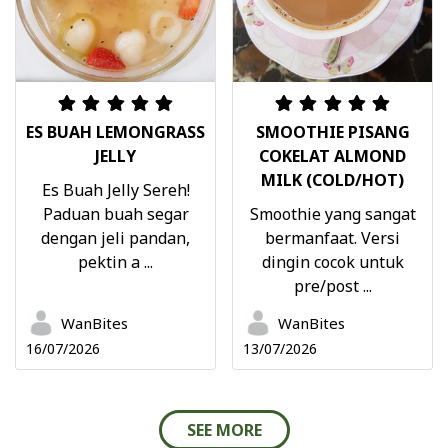
ES BUAH LEMONGRASS
SMOOTHIE PISANG
JELLY
COKELAT ALMOND
MILK (COLD/HOT)
Es Buah Jelly Sereh!
Paduan buah segar
Smoothie yang sangat
dengan jeli pandan,
bermanfaat. Versi
pektin a ...
dingin cocok untuk
pre/post ...
WanBites
WanBites
16/07/2026
13/07/2026
SEE MORE