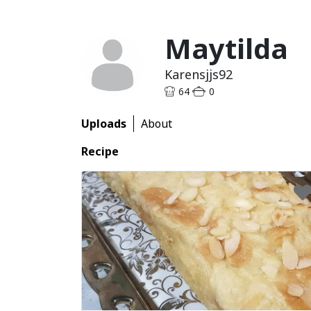
Maytilda
Karensjjs92
64
0
Uploads
About
Recipe