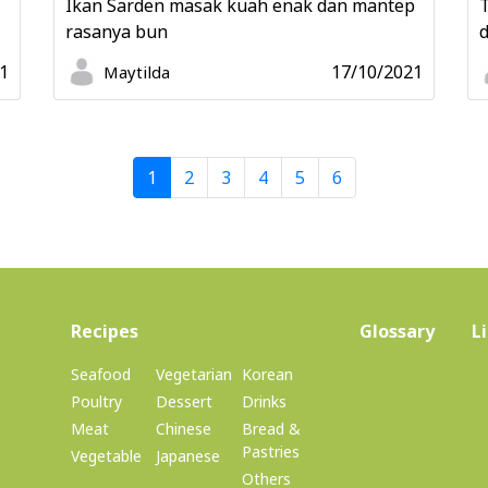
Ikan Sarden masak kuah enak dan mantep
rasanya bun
d
1
17/10/2021
Maytilda
1
2
3
4
5
6
(current)
Recipes
Glossary
L
Seafood
Vegetarian
Korean
Poultry
Dessert
Drinks
Meat
Chinese
Bread &
Pastries
Vegetable
Japanese
Others