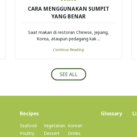
CARA MENGGUNAKAN SUMPIT
YANG BENAR
Saat makan di restoran Chinese, Jepang,
Korea, ataupun pedagang kak ...
Continue Reading
SEE ALL
(current)
Recipes
Glossary
L
Seafood
Vegetarian
Korean
Poultry
Dessert
Drinks