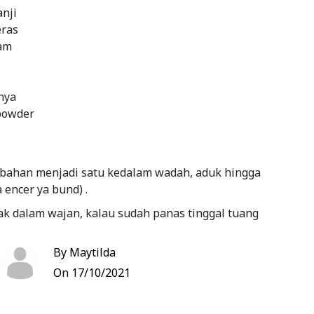
anji
eras
yam
nya
 powder
ahan menjadi satu kedalam wadah, aduk hingga
a encer ya bund) .
k dalam wajan, kalau sudah panas tinggal tuang
By Maytilda
garing kecoklatan
On 17/10/2021
Bookmark