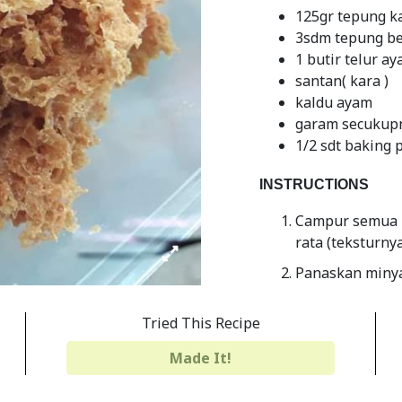
125gr tepung k
3sdm tepung b
1 butir telur a
santan( kara )
kaldu ayam
garam secukup
1/2 sdt baking
INSTRUCTIONS
Campur semua b
rata (teksturny
Panaskan minya
adonan nya.
Tried This Recipe
Goreng hingga 
Made It!
Share
Print