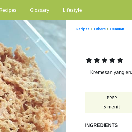
(current)
Recipes
Glossary
Lifestyle
Recipes
>
Others
>
Cemilan
Kremesan yang ena
PREP
5 menit
Next
INGREDIENTS