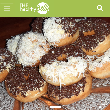
Previous
Nex