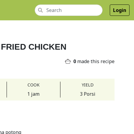
Login
FRIED CHICKEN
0
made this recipe
COOK
YIELD
1 jam
3 Porsi
ha potong