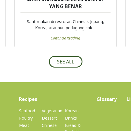
YANG BENAR
Saat makan di restoran Chinese, Jepang,
Korea, ataupun pedagang kak ...
Continue Reading
SEE ALL
(current)
Recipes
Glossary
L
Seafood
Vegetarian
Korean
Poultry
Dessert
Drinks
Meat
Chinese
Bread &