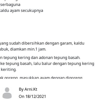
serbaguna
kaldu ayam secukupnya
yang sudah dibersihkan dengan garam, kaldu
ubuk, diamkan min.1 jam.
n tepung kering dan adonan tepung basah.
ke tepung basah, lalu balur dengan tepung kering
 keriting.
ak goreng, masukkan ayam dengan digoreng
p frying ) goreng hingga matang.
By Arni.Kt
Bookmark
On 18/12/2021