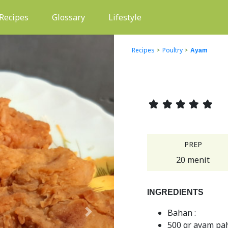
(current)
Recipes
Glossary
Lifestyle
Recipes
>
Poultry
>
Ayam
PREP
20 menit
INGREDIENTS
Bahan :
Next
500 gr ayam pa