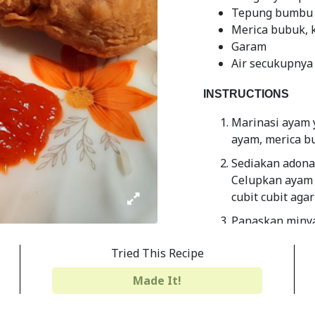
Tepung bumbu 
Merica bubuk, 
Garam
Air secukupnya
INSTRUCTIONS
Marinasi ayam 
ayam, merica b
Sediakan adona
Celupkan ayam 
cubit cubit agar
Panaskan miny
tenggelam ( dee
Tried This Recipe
Share
Print
Made It!