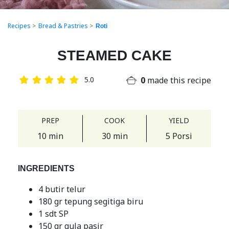
Recipes
>
Bread & Pastries
>
Roti
STEAMED CAKE
0
made this recipe
5.0
PREP
COOK
YIELD
10 min
30 min
5 Porsi
INGREDIENTS
4 butir telur
180 gr tepung segitiga biru
1 sdt SP
150 gr gula pasir