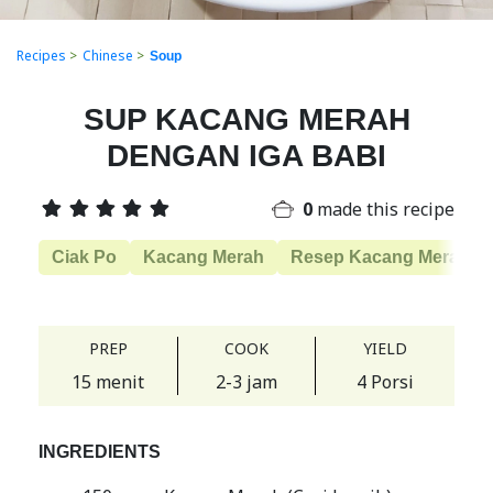
Recipes
>
Chinese
>
Soup
SUP KACANG MERAH
DENGAN IGA BABI
0
made this recipe
Ciak Po
Kacang Merah
Resep Kacang Merah M
PREP
COOK
YIELD
15 menit
2-3 jam
4 Porsi
INGREDIENTS