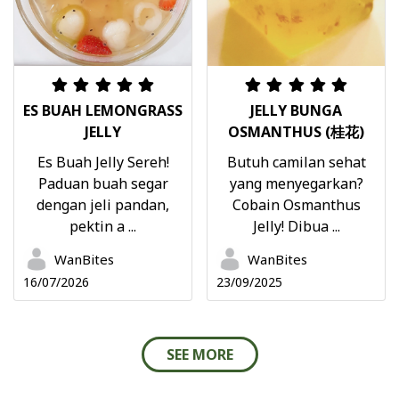
ES BUAH LEMONGRASS
JELLY BUNGA
JELLY
OSMANTHUS (桂花)
Es Buah Jelly Sereh!
Butuh camilan sehat
Paduan buah segar
yang menyegarkan?
dengan jeli pandan,
Cobain Osmanthus
pektin a ...
Jelly! Dibua ...
WanBites
WanBites
16/07/2026
23/09/2025
SEE MORE