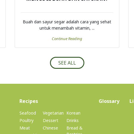
Buah dan sayur segar adalah cara yang sehat
untuk menambah vitamin, ...
Continue Reading
SEE ALL
(current)
Recipes
Glossary
L
Seafood
Vegetarian
Korean
Poultry
Dessert
Drinks
Meat
Chinese
Bread &