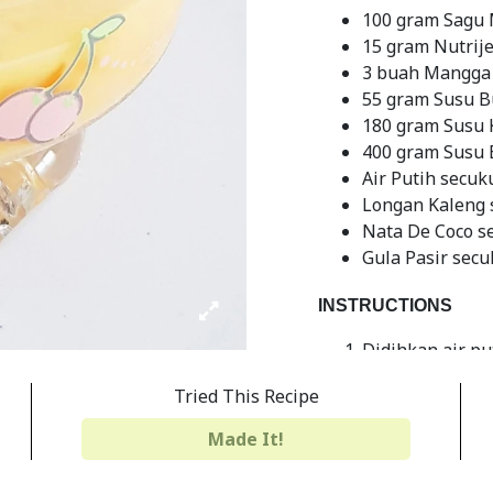
100 gram Sagu 
15 gram Nutrij
3 buah Mangga 
55 gram Susu 
180 gram Susu 
400 gram Susu 
Air Putih secu
Longan Kaleng
Nata De Coco s
Gula Pasir sec
INSTRUCTIONS
Didihkan air pu
mendidih, berik
Tried This Recipe
Setelah gula s
hingga matang a
Made It!
kompornya, ang