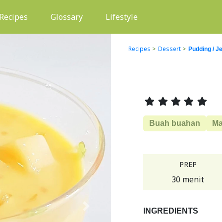
(current)
Recipes
Glossary
Lifestyle
Recipes
>
Dessert
>
Pudding / Je
Buah buahan
M
PREP
30 menit
Next
INGREDIENTS