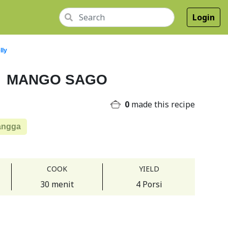
Login
lly
MANGO SAGO
0
made this recipe
angga
COOK
YIELD
30 menit
4 Porsi