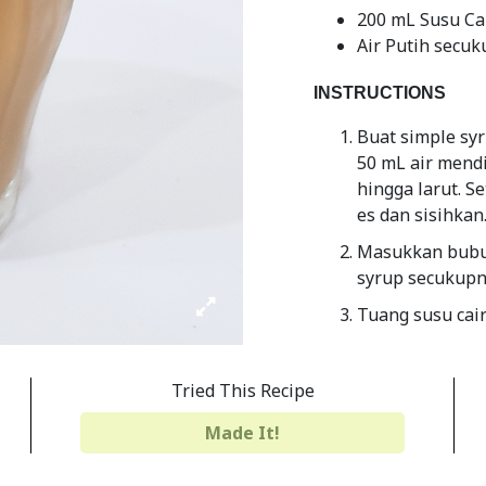
200 mL Susu Ca
Air Putih secu
INSTRUCTIONS
Buat simple syr
50 mL air mendi
hingga larut. S
es dan sisihkan
Masukkan bubuk
syrup secukupn
Tuang susu cai
Ice latte sudah 
Tried This Recipe
Share
Print
Made It!