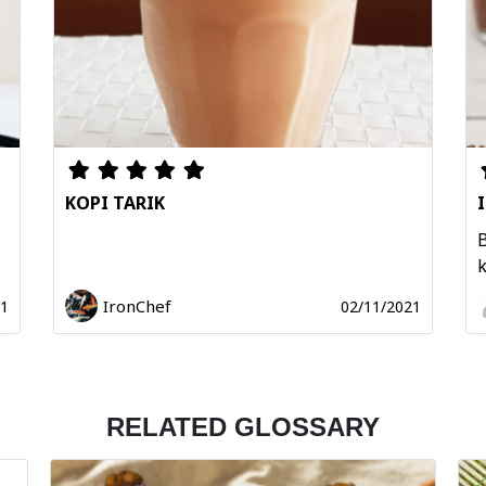
KOPI TARIK
B
k
IronChef
21
02/11/2021
RELATED GLOSSARY