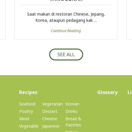
Saat makan di restoran Chinese, Jepang,
Korea, ataupun pedagang kak ...
Continue Reading
SEE ALL
(current)
Recipes
Glossary
L
Seafood
Vegetarian
Korean
Poultry
Dessert
Drinks
Meat
Chinese
Bread &
Pastries
Vegetable
Japanese