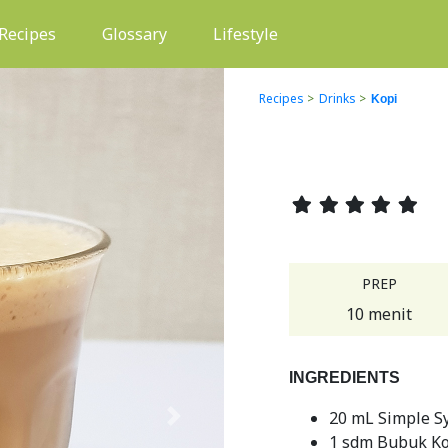
(current)
Recipes
Glossary
Lifestyle
Recipes
>
Drinks
>
Kopi
PREP
10 menit
INGREDIENTS
20 mL Simple S
Next
1 sdm Bubuk Ko