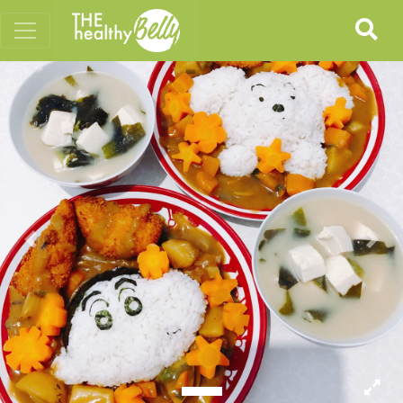
Previous
Nex